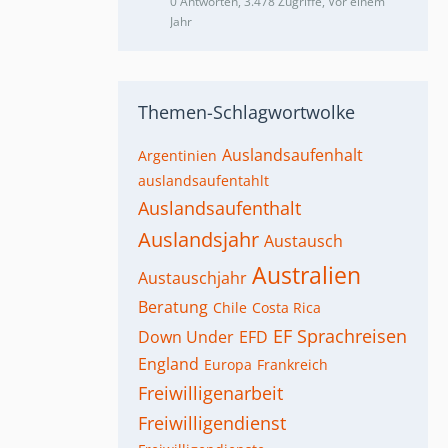
0 Antworten, 3.478 Zugriffe, Vor einem
Jahr
Themen-Schlagwortwolke
Auslandsaufenhalt
Argentinien
auslandsaufentahlt
Auslandsaufenthalt
Auslandsjahr
Austausch
Australien
Austauschjahr
Beratung
Chile
Costa Rica
EF Sprachreisen
Down Under
EFD
England
Europa
Frankreich
Freiwilligenarbeit
Freiwilligendienst