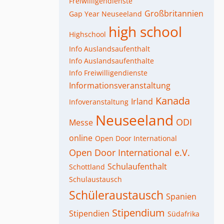
Freiwilligendienste
Großbritannien
Gap Year Neuseeland
high school
Highschool
Info Auslandsaufenthalt
Info Auslandsaufenthalte
Info Freiwilligendienste
Informationsveranstaltung
Kanada
Irland
Infoveranstaltung
Neuseeland
ODI
Messe
online
Open Door International
Open Door International e.V.
Schulaufenthalt
Schottland
Schulaustausch
Schüleraustausch
Spanien
Stipendium
Stipendien
Südafrika