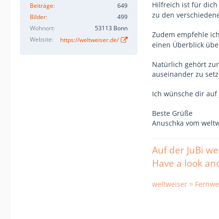
Hilfreich ist für di
Beiträge
649
zu den verschieden
Bilder
499
Wohnort
53113 Bonn
Zudem empfehle ic
Website
https://weltweiser.de/
einen Überblick über
Natürlich gehört zu
auseinander zu setz
Ich wünsche dir auf j
Beste Grüße
Anuschka vom welt
Auf der JuBi w
Have a look an
weltweiser = Fernwe