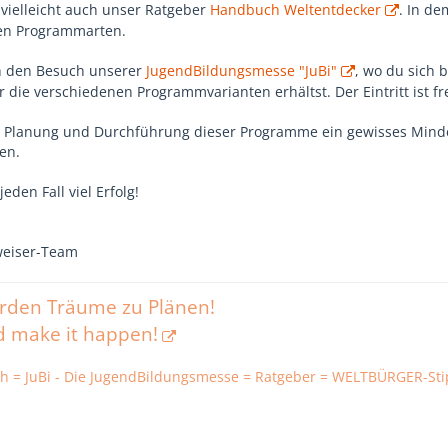
ch vielleicht auch unser Ratgeber
Handbuch Weltentdecker
. In de
en Programmarten.
h den Besuch unserer
JugendBildungsmesse "JuBi"
, wo du sich 
 die verschiedenen Programmvarianten erhältst. Der Eintritt ist fre
r Planung und Durchführung dieser Programme ein gewisses Mindes
en.
eden Fall viel Erfolg!
weiser-Team
erden Träume zu Plänen!
d make it happen!
h = JuBi - Die JugendBildungsmesse = Ratgeber = WELTBÜRGER-Sti