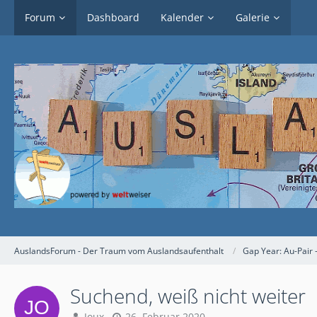
Forum
Dashboard
Kalender
Galerie
AuslandsForum - Der Traum vom Auslandsaufenthalt
Gap Year: Au-Pair 
Suchend, weiß nicht weiter
Joux
26. Februar 2020