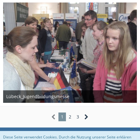
Lübeck_Jugendbildungsmesse
26. März 2012
1
2
3
Datenschutzerklärung
Impressum
Diese Seite verwendet Cookies. Durch die Nutzung unserer Seite erklären