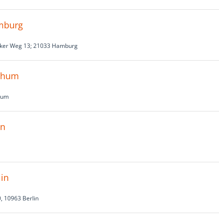
amburg
beker Weg 13; 21033 Hamburg
ochum
chum
en
lin
, 10963 Berlin