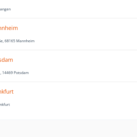
langen
annheim
aße, 68165 Mannheim
tsdam
3, 14469 Potsdam
nkfurt
nkfurt