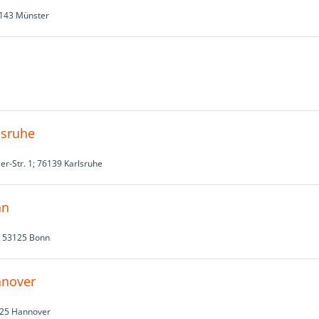
143 Münster
lsruhe
er-Str. 1; 76139 Karlsruhe
nn
; 53125 Bonn
nnover
625 Hannover