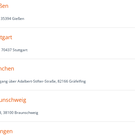
eßen
, 35394 Gießen
tgart
 70437 Stuttgart
ünchen
ng über Adalbert-Stifter-Straße, 82166 Gräfelfing
aunschweig
 3, 38100 Braunschweig
angen