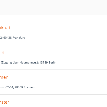
nkfurt
2; 60438 Frankfurt
lin
 (Zugang über Neumannstr.); 13189 Berlin
emen
tr. 62-64; 28209 Bremen
nster