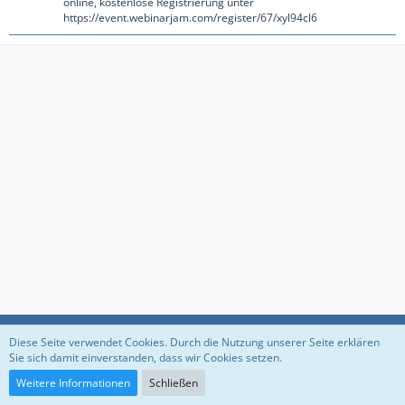
online, kostenlose Registrierung unter
https://event.webinarjam.com/register/67/xyl94cl6
Datenschutzerklärung
Impressum
Diese Seite verwendet Cookies. Durch die Nutzung unserer Seite erklären
Sie sich damit einverstanden, dass wir Cookies setzen.
Weitere Informationen
Schließen