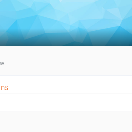
65
uns